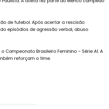
Paulista. A atleta fez parte do elenco campeão
o de futebol. Após acertar a rescisão
ado episódios de agressão verbal, abuso
o Campeonato Brasileiro Feminino – Série A1. A
ambém reforçam o time.