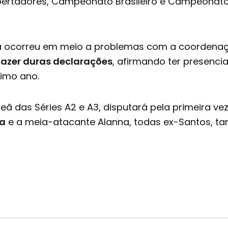
ibertadores, Campeonato Brasileiro e Campeonato 
ra ocorreu em meio a problemas com a coordenaçã
 fazer duras declarações
, afirmando ter presenci
timo ano.
das Séries A2 e A3, disputará pela primeira vez 
va
e a meia-atacante Alanna, todas ex-Santos, t