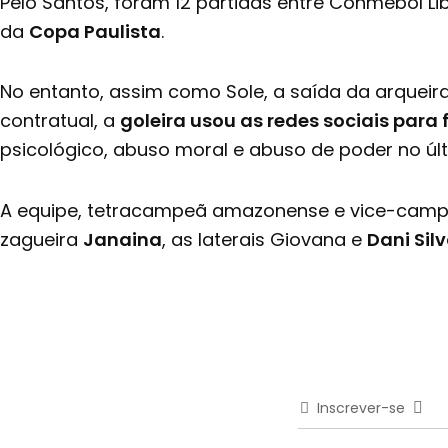
Pelo Santos, foram 12 partidas entre Conmebol L
da
Copa Paulista
.
No entanto, assim como Sole, a saída da arquei
contratual, a
goleira usou as redes sociais para
psicológico, abuso moral e abuso de poder no úl
A equipe, tetracampeã amazonense e vice-campeã 
zagueira
Janaina
, as laterais Giovana e
Dani Sil
Inscrever-se