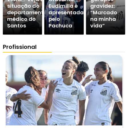
situação do
Eudimilla é
gravidez:
departamento
apresentada
“Marcado
médico do
pelo
na minha
Santos
Pachuca
vida”
Profissional