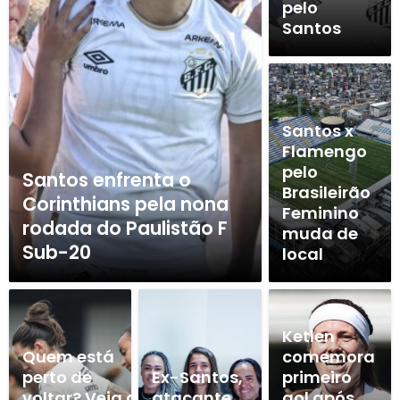
pelo
Santos
Santos x
Flamengo
pelo
Santos enfrenta o
Brasileirão
Corinthians pela nona
Feminino
rodada do Paulistão F
muda de
Sub-20
local
Ketlen
Quem está
comemora
perto de
Ex-Santos,
primeiro
voltar? Veja a
atacante
gol após