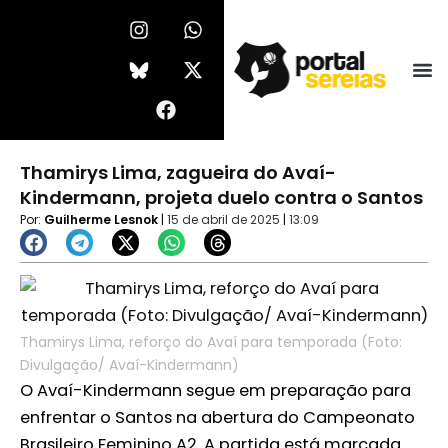
Ir
I
F
W
X
n
a
h
-
para
s
c
a
t
o
t
e
t
w
conteúdo
a
b
s
i
g
o
a
t
r
o
p
t
a
k
p
e
Thamirys Lima, zagueira do Avaí-
m
r
Kindermann, projeta duelo contra o Santos
Por:
Guilherme Lesnok
|
15 de abril de 2025
|
13:09
Thamirys Lima, reforço do Avaí para temporada (Foto:
Divulgação/ Avaí-Kindermann)
O Avaí-Kindermann segue em preparação para
enfrentar o Santos na abertura do Campeonato
Brasileiro Feminino A2. A partida está marcada