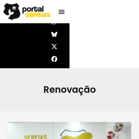
Ir
I
W
X
F
Pesquisar
n
h
-
a
para
s
a
t
c
o
t
t
w
e
conteúdo
a
s
i
b
g
a
t
o
r
p
t
o
a
p
e
k
m
r
Renovação