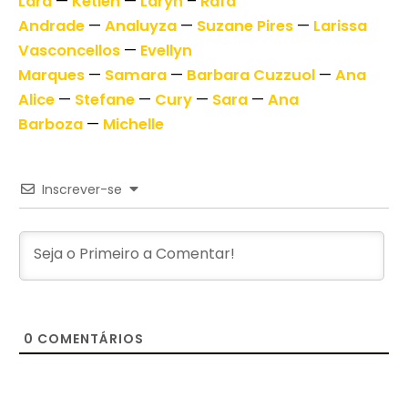
Lara
—
Ketlen
—
Laryh
–
Rafa
Andrade
—
Analuyza
—
Suzane Pires
—
Larissa
Vasconcellos
—
Evellyn
Marques
—
Samara
—
Barbara Cuzzuol
—
Ana
Alice
—
Stefane
—
Cury
—
Sara
—
Ana
Barboza
—
Michelle
Inscrever-se
0
COMENTÁRIOS