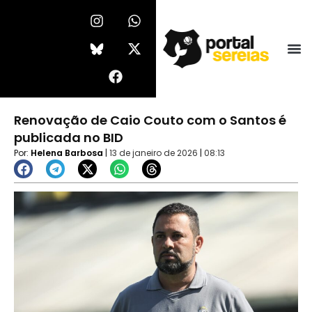
Ir
I
F
W
X
n
a
h
-
para
s
c
a
t
o
t
e
t
w
conteúdo
a
b
s
i
g
o
a
t
r
o
p
t
a
k
p
e
Renovação de Caio Couto com o Santos é
m
r
publicada no BID
Por:
Helena Barbosa
|
13 de janeiro de 2026
|
08:13