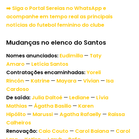
➡️ Siga o Portal Sereias no WhatsApp e
acompanhe em tempo real as principais
notícias do futebol feminino do clube
Mudanças no elenco do Santos
Nomes anunciados:
Eudimilla
—
Taty
Amaro
—
Letícia Santos
Contratações encaminhadas:
Yoreli
Rincón
—
Katrine
—
Mayara
—
Vivian
—
Isa
Cardoso
De saída:
Julia Daltoé
—
Lediane
—
Lívia
Mathias
—
Ágatha Basilio
—
Karen
Hipólito
—
Marussi
—
Agatha Rafaelly
—
Raissa
Calheiros
Renovação:
Caio Couto
—
Carol Baiana
—
Carol