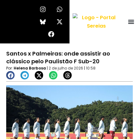
Ir
I
F
W
X
n
a
h
-
para
s
c
a
t
o
t
e
t
w
conteúdo
a
b
s
i
g
o
a
t
r
o
p
t
a
k
p
e
Santos x Palmeiras: onde assistir ao
m
r
clássico pelo Paulistão F Sub-20
Por:
Helena Barbosa
|
2 de julho de 2026
|
10:58