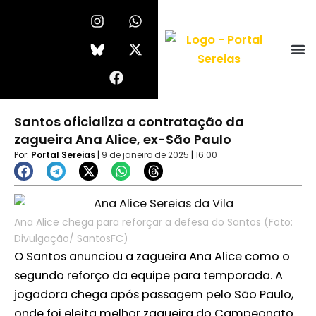
Ir
I
F
W
X
n
a
h
-
para
s
c
a
t
o
t
e
t
w
conteúdo
a
b
s
i
g
o
a
t
r
o
p
t
a
k
p
e
Santos oficializa a contratação da
m
r
zagueira Ana Alice, ex-São Paulo
Por:
Portal Sereias
|
9 de janeiro de 2025
|
16:00
Ana Alice chega para reforçar a defesa do Santos (Foto:
Divulgação/ SantosFC)
O Santos anunciou a zagueira Ana Alice como o
segundo reforço da equipe para temporada. A
jogadora chega após passagem pelo São Paulo,
onde foi eleita melhor zagueira do Campeonato