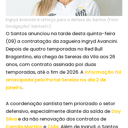
Ingryd Avancini é reforço para a defesa do Santos (Foto:
Divulgação/ Santosfc)
O Santos anunciou na tarde desta quinta-feira
(09) a contratação da zagueira Ingryd Avancini.
Depois de quatro temporadas no Red Bull
Bragantino, ela chega às Sereias da Vila aos 26
anos, com contrato assinado por duas
temporadas, até o fim de 2026. A
informação foi
antecipada pelo Portal Sereias no dia 2 de
janeiro
.
A coordenação santista tem priorizado o setor
defensivo, especialmente diante da saída de
Day
Silva
e da não renovação dos contratos de
Camila Martins
e
Cida
. Além de Ingryd, o Santos