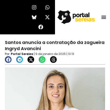
Ir
I
F
W
X
n
a
h
-
para
s
c
a
t
o
t
e
t
w
conteúdo
a
b
s
i
g
o
a
t
r
o
p
t
a
k
p
e
Santos anuncia a contratação da zagueira
m
r
Ingryd Avancini
Por:
Portal Sereias
|
9 de janeiro de 2025
|
13:13