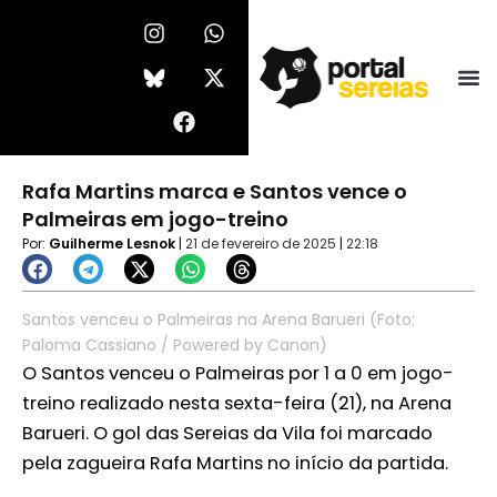
Ir
I
F
W
X
n
a
h
-
para
s
c
a
t
o
t
e
t
w
conteúdo
a
b
s
i
g
o
a
t
r
o
p
t
a
k
p
e
Rafa Martins marca e Santos vence o
m
r
Palmeiras em jogo-treino
Por:
Guilherme Lesnok
|
21 de fevereiro de 2025
|
22:18
Santos venceu o Palmeiras na Arena Barueri (Foto:
Paloma Cassiano / Powered by Canon)
O Santos venceu o Palmeiras por 1 a 0 em jogo-
treino realizado nesta sexta-feira (21), na Arena
Barueri. O gol das Sereias da Vila foi marcado
pela zagueira Rafa Martins no início da partida.