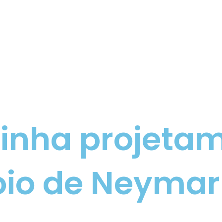
isinha projet
oio de Neymar