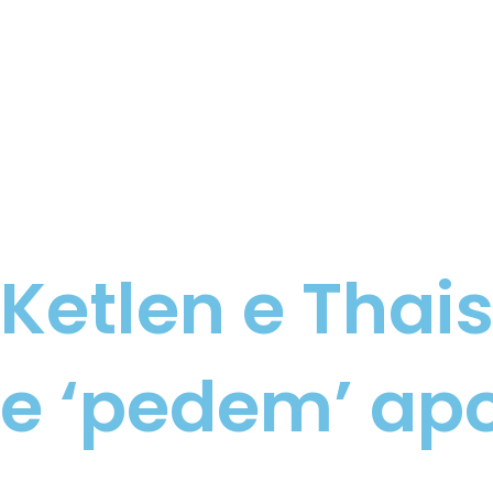
Ketlen e Tha
e ‘pedem’ ap