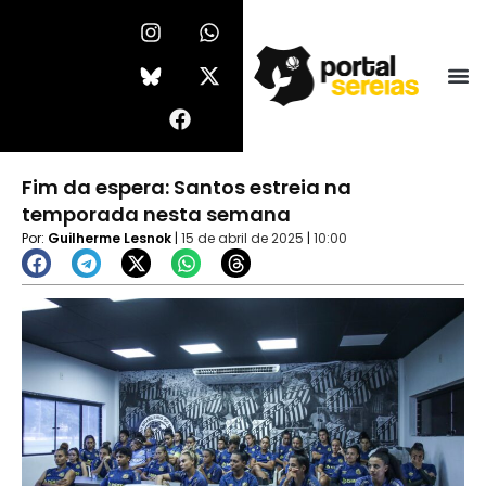
Ir
I
F
W
X
n
a
h
-
para
s
c
a
t
o
t
e
t
w
conteúdo
a
b
s
i
g
o
a
t
r
o
p
t
a
k
p
e
Fim da espera: Santos estreia na
m
r
temporada nesta semana
Por:
Guilherme Lesnok
|
15 de abril de 2025
|
10:00