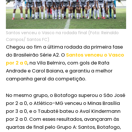
Santos venceu o Vasco na rodada final (Foto: Reinaldo
Campos/ Santos FC)
Chegou ao fim a última rodada da primeira fase
do Brasileirão Série A2. O
Santos venceu o Vasco
por 2 a 0
, na Vila Belmiro, com gols de Rafa
Andrade e Carol Baiana, e garantiu a melhor
campanha geral da competição.
No mesmo grupo, o Botafogo superou o São José
por 2 a 0, o Atlético-MG venceu o Minas Brasília
por 3 a 0, e o Taubaté bateu o Avaí Kindermann
por 2 a 0. Com esses resultados, avançaram às
quartas de final pelo Grupo A: Santos, Botafogo,