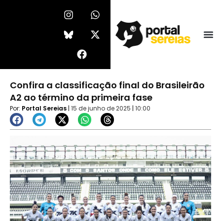
Ir
I
F
W
X
n
a
h
-
para
s
c
a
t
o
t
e
t
w
conteúdo
a
b
s
i
g
o
a
t
r
o
p
t
a
k
p
e
Confira a classificação final do Brasileirão
m
r
A2 ao término da primeira fase
Por:
Portal Sereias
|
15 de junho de 2025
|
10:00