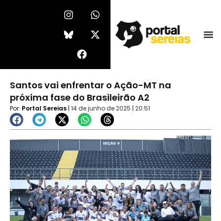
Ir
I
F
W
X
n
a
h
-
para
s
c
a
t
o
t
e
t
w
conteúdo
a
b
s
i
g
o
a
t
r
o
p
t
a
k
p
e
Santos vai enfrentar o Ação-MT na
m
r
próxima fase do Brasileirão A2
Por:
Portal Sereias
|
14 de junho de 2025
|
20:51