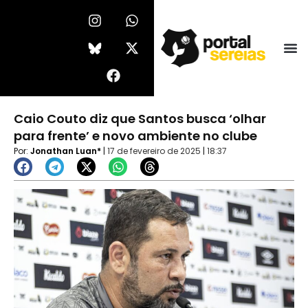
Ir
I
F
W
X
n
a
h
-
para
s
c
a
t
o
t
e
t
w
conteúdo
a
b
s
i
g
o
a
t
r
o
p
t
a
k
p
e
Caio Couto diz que Santos busca ‘olhar
m
r
para frente’ e novo ambiente no clube
Por:
Jonathan Luan*
|
17 de fevereiro de 2025
|
18:37