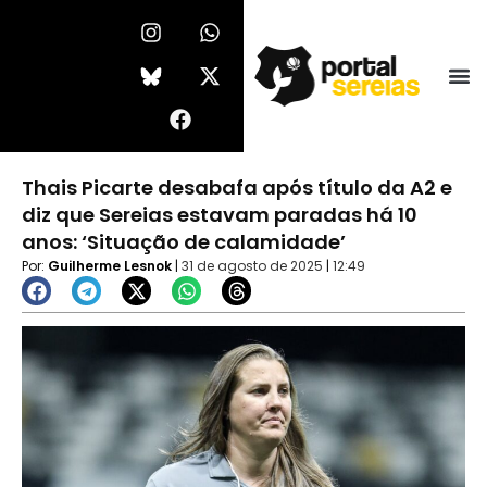
Ir
I
F
W
X
n
a
h
-
para
s
c
a
t
o
t
e
t
w
conteúdo
a
b
s
i
g
o
a
t
r
o
p
t
a
k
p
e
Thais Picarte desabafa após título da A2 e
m
r
diz que Sereias estavam paradas há 10
anos: ‘Situação de calamidade’
Por:
Guilherme Lesnok
|
31 de agosto de 2025
|
12:49