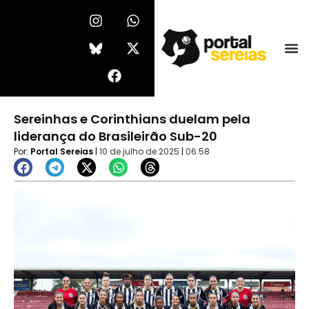
Ir
I
F
W
X
n
a
h
-
para
s
c
a
t
o
t
e
t
w
conteúdo
a
b
s
i
g
o
a
t
r
o
p
t
a
k
p
e
Sereinhas e Corinthians duelam pela
m
r
liderança do Brasileirão Sub-20
Por:
Portal Sereias
|
10 de julho de 2025
|
06:58