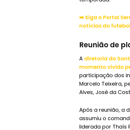
➡️ Siga o Portal S
notícias do futebo
Reunião de p
A
diretoria do San
momento vivido pe
participação dos i
Marcelo Teixeira, 
Alves, José da Cos
Após a reunião, a 
assumiu o comando
liderada por Thaís P