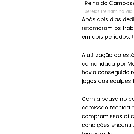
Sereias treinam na Vil
Após dois dias dedi
retomaram os trabal
em dois períodos, t
A utilização do es
comandada por Marc
havia conseguido r
jogos das equipes 
Com a pausa no cal
comissão técnica a
compromissos ofici
condições encontra
temporada.