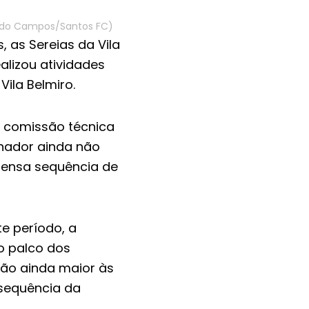
naldo Campos/Santos FC)
, as Sereias da Vila
alizou atividades
Vila Belmiro.
a comissão técnica
inador ainda não
ntensa sequência de
e período, a
o palco dos
ção ainda maior às
 sequência da