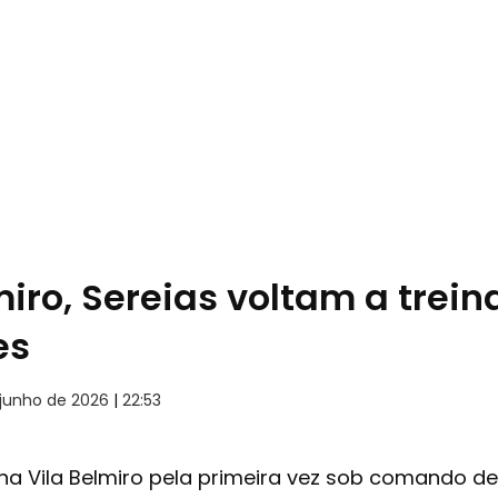
miro, Sereias voltam a trei
es
 junho de 2026
|
22:53