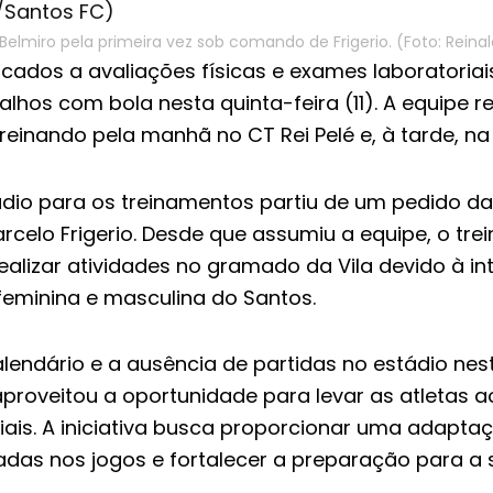
a Belmiro pela primeira vez sob comando de Frigerio. (Foto: Rei
cados a avaliações físicas e exames laboratoriais
hos com bola nesta quinta-feira (11). A equipe re
reinando pela manhã no CT Rei Pelé e, à tarde, na 
tádio para os treinamentos partiu de um pedido d
elo Frigerio. Desde que assumiu a equipe, o tre
ealizar atividades no gramado da Vila devido à i
feminina e masculina do Santos.
endário e a ausência de partidas no estádio nest
proveitou a oportunidade para levar as atletas a
ais. A iniciativa busca proporcionar uma adapta
das nos jogos e fortalecer a preparação para a