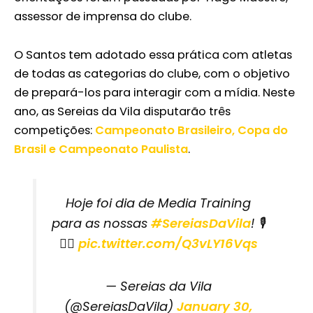
assessor de imprensa do clube.
O Santos tem adotado essa prática com atletas
de todas as categorias do clube, com o objetivo
de prepará-los para interagir com a mídia. Neste
ano, as Sereias da Vila disputarão três
competições:
Campeonato Brasileiro, Copa do
Brasil e Campeonato Paulista
.
Hoje foi dia de Media Training
para as nossas
#SereiasDaVila
! 🎙️
🧜‍♀️
pic.twitter.com/Q3vLY16Vqs
— Sereias da Vila
(@SereiasDaVila)
January 30,