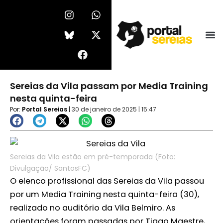
Ir
I
F
W
X
n
a
h
-
para
s
c
a
t
o
t
e
t
w
conteúdo
a
b
s
i
g
o
a
t
r
o
p
t
a
k
p
e
Sereias da Vila passam por Media Training
m
r
nesta quinta-feira
Por:
Portal Sereias
|
30 de janeiro de 2025
|
15:47
Sereias da Vila estão em pré-temporada (Foto:
Divulgação/ SantosFC)
O elenco profissional das Sereias da Vila passou
por um Media Training nesta quinta-feira (30),
realizado no auditório da Vila Belmiro. As
orientações foram passadas por Tiago Maestre,