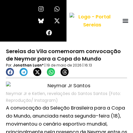
Ir
I
F
W
X
n
a
h
-
para
s
c
a
t
o
t
e
t
w
conteúdo
a
b
s
i
g
o
a
t
r
o
p
t
a
k
p
e
Sereias da Vila comemoram convocação
m
r
de Neymar para a Copa do Mundo
Por:
Jonathan Luan*
|
19 de maio de 2026
|
16:13
Neymar Jr e Ketlen, revelações do Santos Santos (Foto:
Reprodução/ Instagram)
A convocação da Seleção Brasileira para a Copa
do Mundo, anunciada nesta segunda-feira (18),
movimentou o cenário esportivo mundial,
principalmente pela presença de Neymar entre os