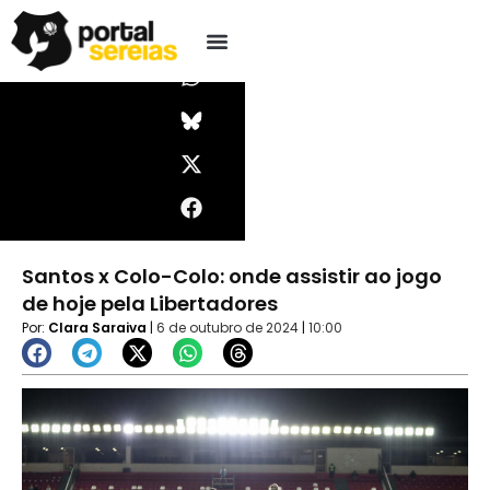
Ir
I
W
X
F
Pesquisar
n
h
-
a
para
s
a
t
c
o
t
t
w
e
conteúdo
a
s
i
b
g
a
t
o
r
p
t
o
a
p
e
k
m
r
Santos x Colo-Colo: onde assistir ao jogo
de hoje pela Libertadores
Por:
Clara Saraiva
|
6 de outubro de 2024
|
10:00