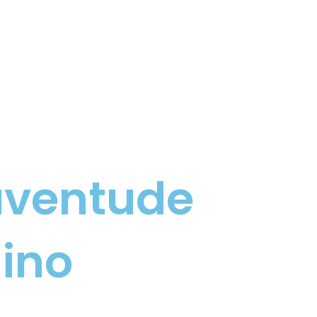
uventude
nino