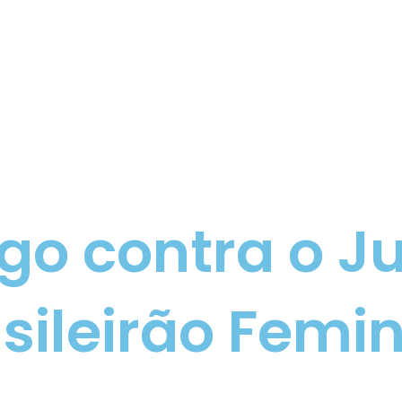
go contra o J
sileirão Femi