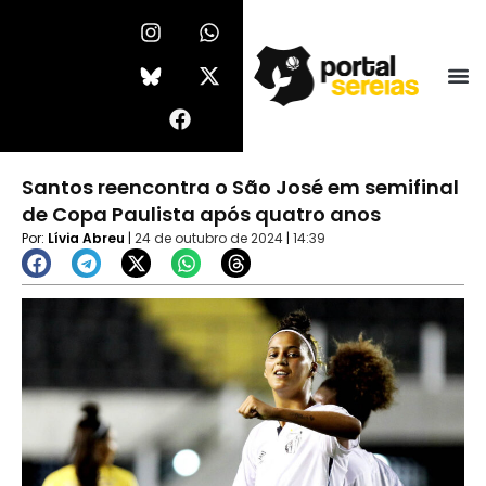
Ir
I
F
W
X
n
a
h
-
para
s
c
a
t
o
t
e
t
w
conteúdo
a
b
s
i
g
o
a
t
r
o
p
t
a
k
p
e
Santos reencontra o São José em semifinal
m
r
de Copa Paulista após quatro anos
Por:
Lívia Abreu
|
24 de outubro de 2024
|
14:39