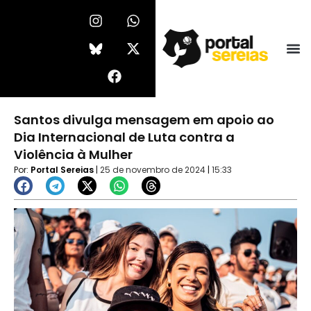
Ir
I
F
W
X
n
a
h
-
para
s
c
a
t
o
t
e
t
w
conteúdo
a
b
s
i
g
o
a
t
r
o
p
t
a
k
p
e
Santos divulga mensagem em apoio ao
m
r
Dia Internacional de Luta contra a
Violência à Mulher
Por:
Portal Sereias
|
25 de novembro de 2024
|
15:33