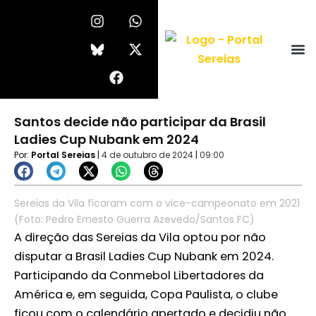
Ir
I
F
W
X
n
a
h
-
para
s
c
a
t
o
t
e
t
w
conteúdo
a
b
s
i
g
o
a
t
r
o
p
t
a
k
p
e
Santos decide não participar da Brasil
m
r
Ladies Cup Nubank em 2024
Por:
Portal Sereias
|
4 de outubro de 2024
|
09:00
Sereias da Vila ficaram com o vice-campeonato em 2021
(Foto: Pedro Ernesto Guerra Azevedo/Santos FC)
A direção das Sereias da Vila optou por não
disputar a Brasil Ladies Cup Nubank em 2024.
Participando da Conmebol Libertadores da
América e, em seguida, Copa Paulista, o clube
ficou com o calendário apertado e decidiu não