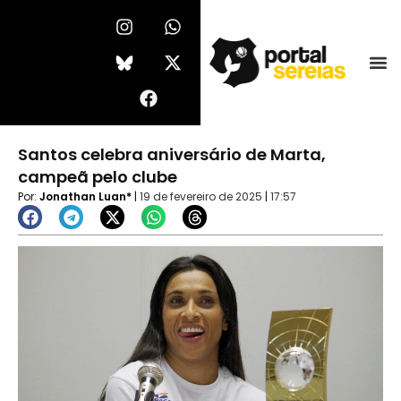
Ir
I
F
W
X
n
a
h
-
para
s
c
a
t
o
t
e
t
w
conteúdo
a
b
s
i
g
o
a
t
r
o
p
t
a
k
p
e
Santos celebra aniversário de Marta,
m
r
campeã pelo clube
Por:
Jonathan Luan*
|
19 de fevereiro de 2025
|
17:57