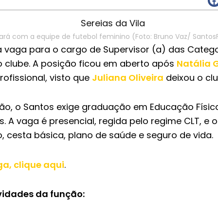
ará com a equipe de futebol feminino (Foto: Bruno Vaz/ Santos
 vaga para o cargo de Supervisor (a) das Categ
o clube. A posição ficou em aberto após
Natália 
ofissional, visto que
Juliana Oliveira
deixou o clu
ção, o Santos exige graduação em Educação Físi
. A vaga é presencial, regida pelo regime CLT, e 
, cesta básica, plano de saúde e seguro de vida.
a, clique aqui
.
vidades da função: