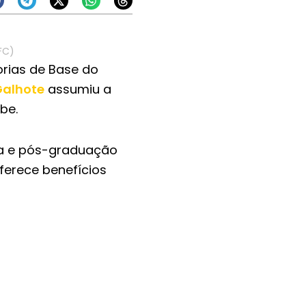
FC)
orias de Base do
Galhote
assumiu a
be.
ca e pós-graduação
oferece benefícios