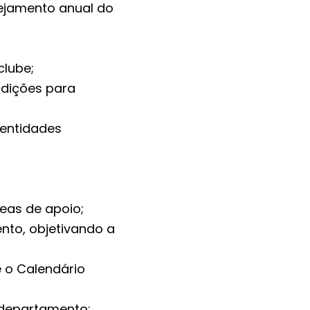
nejamento anual do
clube;
ndições para
 entidades
eas de apoio;
nto, objetivando a
 o Calendário
o departamento;