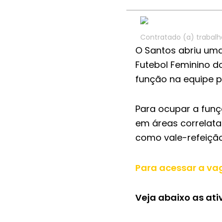
Contratado (a) trabalh
O Santos abriu uma
Futebol Feminino d
função na equipe pr
Para ocupar a fun
em áreas correlatas
como vale-refeição
Para acessar a vag
Veja abaixo as ati