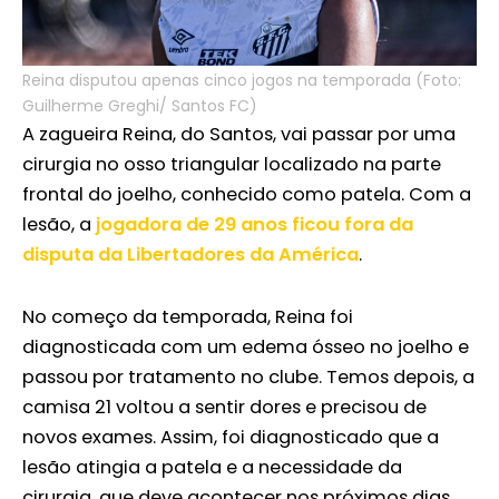
Reina disputou apenas cinco jogos na temporada (Foto:
Guilherme Greghi/ Santos FC)
A zagueira Reina, do Santos, vai passar por uma
cirurgia no osso triangular localizado na parte
frontal do joelho, conhecido como patela. Com a
lesão, a
jogadora de 29 anos ficou fora da
disputa da Libertadores da América
.
No começo da temporada, Reina foi
diagnosticada com um edema ósseo no joelho e
passou por tratamento no clube. Temos depois, a
camisa 21 voltou a sentir dores e precisou de
novos exames. Assim, foi diagnosticado que a
lesão atingia a patela e a necessidade da
cirurgia, que deve acontecer nos próximos dias,