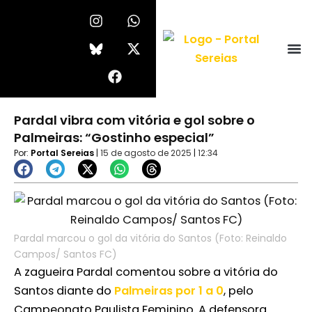
Ir
I
F
W
X
n
a
h
-
para
s
c
a
t
o
t
e
t
w
conteúdo
a
b
s
i
g
o
a
t
r
o
p
t
a
k
p
e
Pardal vibra com vitória e gol sobre o
m
r
Palmeiras: “Gostinho especial”
Por:
Portal Sereias
|
15 de agosto de 2025
|
12:34
Pardal marcou o gol da vitória do Santos (Foto: Reinaldo
Campos/ Santos FC)
A zagueira Pardal comentou sobre a vitória do
Santos diante do
Palmeiras por 1 a 0
, pelo
Campeonato Paulista Feminino. A defensora