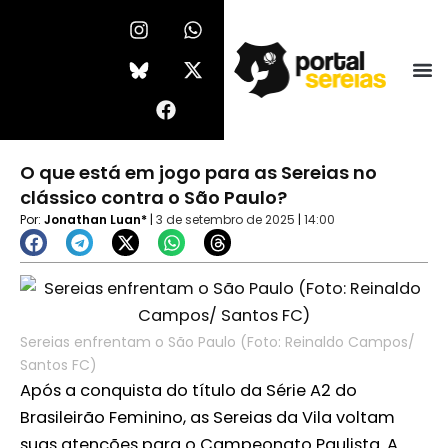
Ir
I
F
W
X
n
a
h
-
para
s
c
a
t
o
t
e
t
w
conteúdo
a
b
s
i
g
o
a
t
r
o
p
t
a
k
p
e
O que está em jogo para as Sereias no
m
r
clássico contra o São Paulo?
Por:
Jonathan Luan*
|
3 de setembro de 2025
|
14:00
Sereias enfrentam o São Paulo (Foto: Reinaldo Campos/
Santos FC)
Após a conquista do título da Série A2 do
Brasileirão Feminino, as Sereias da Vila voltam
suas atenções para o Campeonato Paulista. A