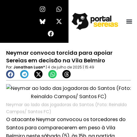
Ir
I
F
W
X
n
a
h
-
para
s
c
a
t
o
t
e
t
w
conteúdo
a
b
s
i
g
o
a
t
r
o
p
t
a
k
p
e
Neymar convoca torcida para apoiar
m
r
Sereias em decisão na Vila Belmiro
Por:
Jonathan Luan*
|
4 de julho de 2025
|
15:49
Neymar ao lado das jogadoras do Santos (Foto: Reinaldo
Campos/ Santos FC)
O atacante Neymar convocou os torcedores do
Santos para comparecerem em peso à Vila
Belmiro neste sábado (5), às 15h, na partida