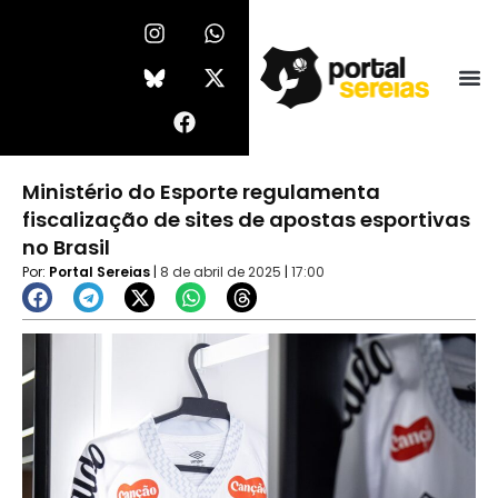
Ir
I
F
W
X
n
a
h
-
para
s
c
a
t
o
t
e
t
w
conteúdo
a
b
s
i
g
o
a
t
r
o
p
t
a
k
p
e
Ministério do Esporte regulamenta
m
r
fiscalização de sites de apostas esportivas
no Brasil
Por:
Portal Sereias
|
8 de abril de 2025
|
17:00