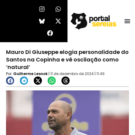
Ir
I
F
W
X
n
a
h
-
para
s
c
a
t
o
t
e
t
w
conteúdo
a
b
s
i
g
o
a
t
r
o
p
t
a
k
p
e
Mauro Di Giuseppe elogia personalidade do
m
r
Santos na Copinha e vê oscilação como
‘natural’
Por:
Guilherme Lesnok
|
11 de dezembro de 2024
|
11:49