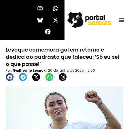
Ir
I
F
W
X
n
a
h
-
para
s
c
a
t
o
t
e
t
w
conteúdo
a
b
s
i
g
o
a
t
r
o
p
t
a
k
p
e
Leveque comemora gol em retorno e
m
r
dedica ao padrasto que faleceu: ‘Só eu sei
o que passei’
Por:
Guilherme Lesnok
|
20 de junho de 2025
|
12:00