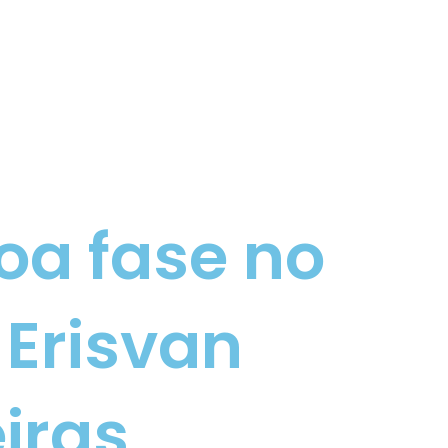
oa fase no
 Erisvan
eiras