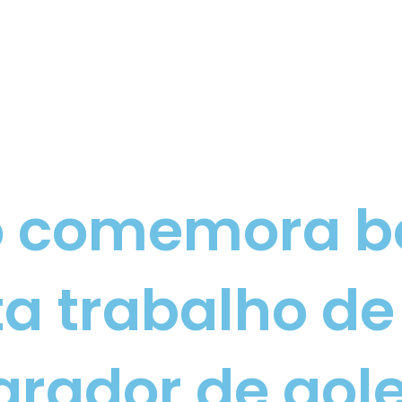
to comemora b
ta trabalho de
parador de gol