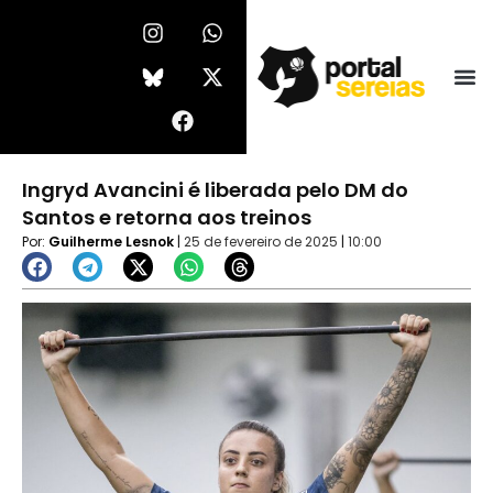
Ir
I
F
W
X
n
a
h
-
para
s
c
a
t
o
t
e
t
w
conteúdo
a
b
s
i
g
o
a
t
r
o
p
t
a
k
p
e
Ingryd Avancini é liberada pelo DM do
m
r
Santos e retorna aos treinos
Por:
Guilherme Lesnok
|
25 de fevereiro de 2025
|
10:00