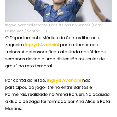
Ingryd Avancini retornou aos treinos no Santos (Foto:
Bruno Vaz / Santos FC)
O Departamento Médico do Santos liberou a
zagueira
Ingryd Avancini
para retornar aos
treinos. A defensora ficou afastada nas últimas
semanas devido a uma distensão muscular de
grau 1 no reto femoral.
Por conta da lesão,
Ingryd Avancini
não
participou do jogo-treino entre Santos e
Palmeiras, realizado na Arena Barueri. Na ocasião,
a dupla de zaga foi formada por Ana Alice e Rafa
Martins.