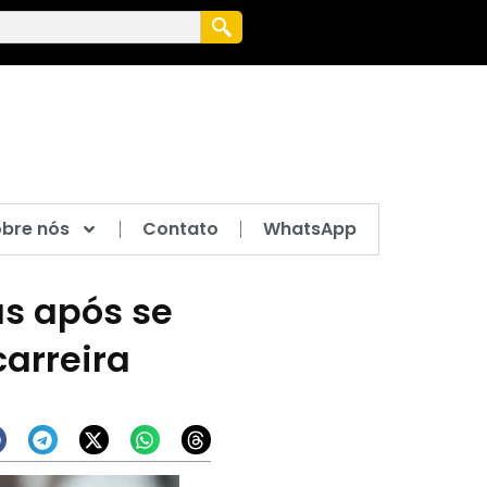
bre nós
Contato
WhatsApp
as após se
carreira