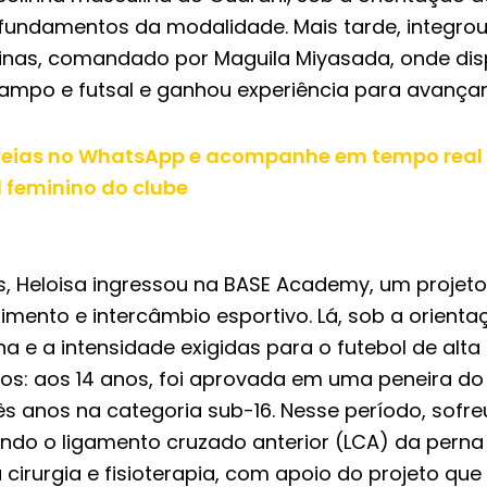
 fundamentos da modalidade. Mais tarde, integro
nas, comandado por Maguila Miyasada, onde dis
po e futsal e ganhou experiência para avançar 
ereias no WhatsApp e acompanhe em tempo real a
l feminino do clube
os, Heloisa ingressou na BASE Academy, um projet
dimento e intercâmbio esportivo. Lá, sob a orient
na e a intensidade exigidas para o futebol de alt
tos: aos 14 anos, foi aprovada em uma peneira do
ês anos na categoria sub-16. Nesse período, sofre
ndo o ligamento cruzado anterior (LCA) da perna 
u cirurgia e fisioterapia, com apoio do projeto que