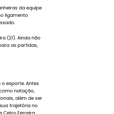
anheiras da equipe
no ligamento
assado.
a (21). Ainda não
para as partidas,
o esporte. Antes
, como natação,
onais, além de ser
sua trajetória no
 Celso Ferreira,