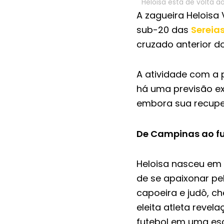
Heloisa está de volta 
A zagueira Heloisa 
sub-20 das
Sereias
cruzado anterior d
A atividade com a 
há uma previsão ex
embora sua recupe
De Campinas ao fut
Heloisa nasceu em 
de se apaixonar pe
capoeira e judô, c
eleita atleta revel
futebol em uma esc