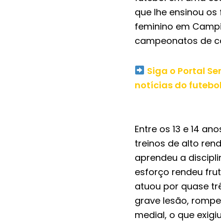
que lhe ensinou os
feminino em Campi
campeonatos de cam
Siga o Portal S
notícias do futebo
Entre os 13 e 14 an
treinos de alto ren
aprendeu a discipli
esforço rendeu fru
atuou por quase tr
grave lesão, rompe
medial, o que exigi