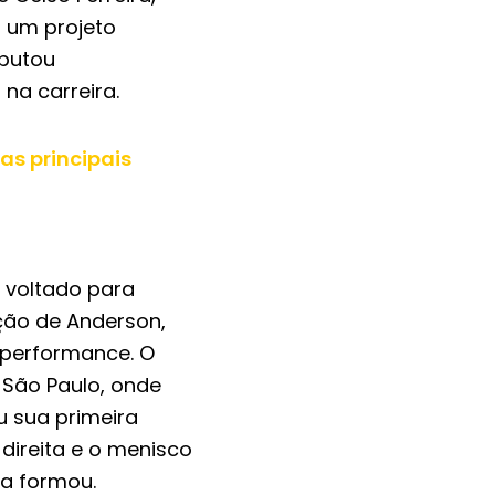
u um projeto
putou
na carreira.
s principais
o voltado para
ação de Anderson,
a performance. O
 São Paulo, onde
u sua primeira
direita e o menisco
 a formou.