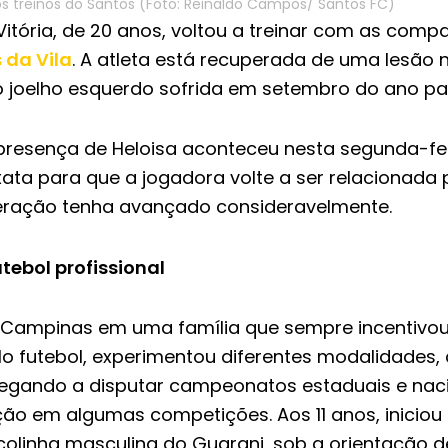
aos treinos do Santos (Foto: Reinaldo Campos/ Santos FC)
Vitória, de 20 anos, voltou a treinar com as comp
 da Vila
. A atleta está recuperada de uma lesão 
o joelho esquerdo sofrida em setembro do ano p
presença de Heloisa aconteceu nesta segunda-feir
ata para que a jogadora volte a ser relacionada 
ração tenha avançado consideravelmente.
ebol profissional
Campinas em uma família que sempre incentivou 
lo futebol, experimentou diferentes modalidades
hegando a disputar campeonatos estaduais e naci
ação em algumas competições. Aos 11 anos, iniciou 
olinha masculina do Guarani, sob a orientação de