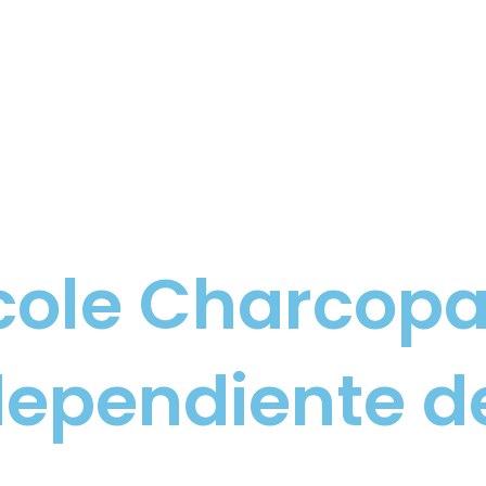
cole Charcopa
dependiente de