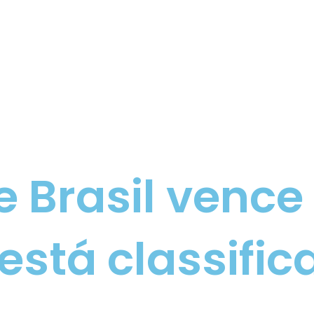
e Brasil venc
 está classifi