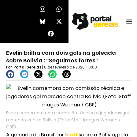
Ir
I
F
W
X
n
a
h
-
para
s
c
a
t
o
t
e
t
w
conteúdo
a
b
s
i
g
o
a
t
r
o
p
t
a
k
p
e
Evelin brilha com dois gols na goleada
m
r
sobre Bolívia : “Seguimos fortes”
Por:
Portal Sereias
|
8 de fevereiro de 2026
|
16:00
Evelin comemora com comissão técnica e jogadoras gol
marcado contra Bolívia (Foto: Staff Images Woman /
CBF)
A goleada do Brasil por
5 a 0
sobre a Bolívia, pelo