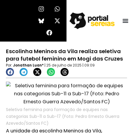
Ir
I
F
W
X
n
a
h
-
para
s
c
a
t
o
t
e
t
w
conteúdo
a
b
s
i
g
o
a
t
r
o
p
t
a
k
p
e
Escolinha Meninos da Vila realiza seletiva
m
r
para futebol feminino em Mogi das Cruzes
Por:
Jonathan Luan*
|
25 de julho de 2025
|
09:09
Seletiva feminina para formação de equipes nas
categorias Sub-11 a Sub-17 (Foto: Pedro Ernesto Guerra
Azevedo/Santos FC)
A unidade da escolinha Meninos da Vila,