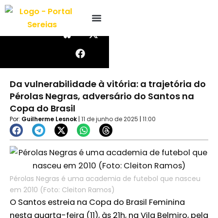
Ir
I
F
W
X
n
a
h
-
para
s
c
a
t
o
t
e
t
w
conteúdo
a
b
s
i
g
o
a
t
r
o
p
t
a
k
p
e
Da vulnerabilidade à vitória: a trajetória do
m
r
Pérolas Negras, adversário do Santos na
Copa do Brasil
Por:
Guilherme Lesnok
|
11 de junho de 2025
|
11:00
Pérolas Negras é uma academia de futebol que nasceu
em 2010 (Foto: Cleiton Ramos)
O Santos estreia na Copa do Brasil Feminina
nesta quarta-feira (11), às 21h, na Vila Belmiro, pela