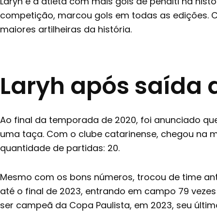
Laryh é a atleta com mais gols de pênalti na his
competição, marcou gols em todas as edições. Co
maiores artilheiras da história.
Laryh após saída 
Ao final da temporada de 2020, foi anunciado que
uma taça. Com o clube catarinense, chegou na me
quantidade de partidas: 20.
Mesmo com os bons números, trocou de time antes
até o final de 2023, entrando em campo 79 vezes p
ser campeã da Copa Paulista, em 2023, seu últim