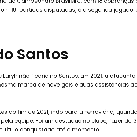
tória do Campeonato Brasileiro, com 18 cobranças 
m 161 partidas disputadas, é a segunda jogadora
do Santos
 Laryh não ficaria no Santos. Em 2021, a atacant
sma marca de nove gols e duas assistências do a
 do fim de 2021, indo para a Ferroviária, quand
ela equipe. Foi um destaque no clube, fazendo 30 
o título conquistado até o momento.