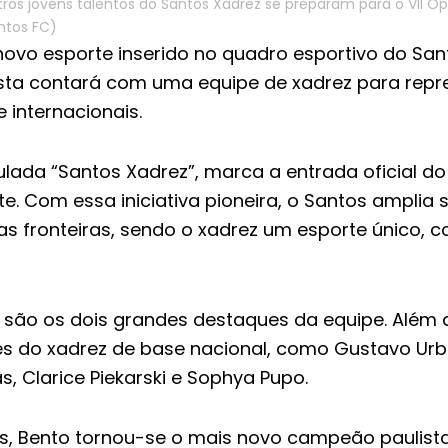
ros jovens talentos do Santos Xadrez se preparam para o VII Op
ntos FC)
ovo esporte inserido no quadro esportivo do Sant
ista contará com uma equipe de xadrez para repr
e internacionais.
tulada “Santos Xadrez”, marca a entrada oficial do
e. Com essa iniciativa pioneira, o Santos amplia 
as fronteiras, sendo o xadrez um esporte único, 
 são os dois grandes destaques da equipe. Além d
do xadrez de base nacional, como Gustavo Urban
as, Clarice Piekarski e Sophya Pupo.
, Bento tornou-se o mais novo campeão paulista