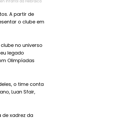
en Infantil da Hebraica
os. A partir de
esentar o clube em
 clube no universo
seu legado
com Olimpíadas
eles, o time conta
o, Luan Sfair,
 de xadrez da