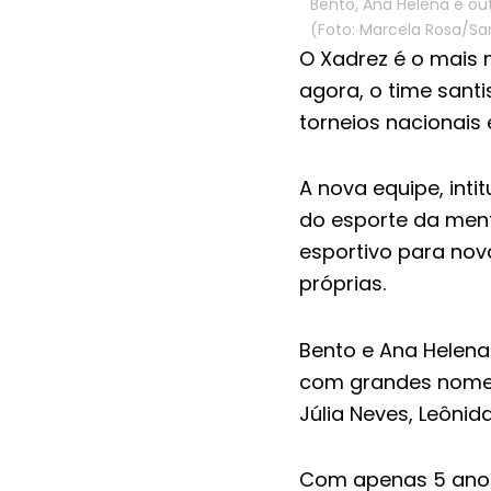
Bento, Ana Helena e out
(Foto: Marcela Rosa/Sa
O Xadrez é o mais n
agora, o time sant
torneios nacionais 
A nova equipe, inti
do esporte da ment
esportivo para nov
próprias.
Bento e Ana Helena
com grandes nomes 
Júlia Neves, Leônid
Com apenas 5 anos