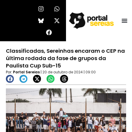
Ir
I
F
W
X
n
a
h
-
para
s
c
a
t
o
t
e
t
w
conteúdo
a
b
s
i
g
o
a
t
r
o
p
t
a
k
p
e
Classificadas, Sereinhas encaram o CEP na
m
r
última rodada da fase de grupos da
Paulista Cup Sub-15
Por:
Portal Sereias
|
20 de outubro de 2024
|
09:00