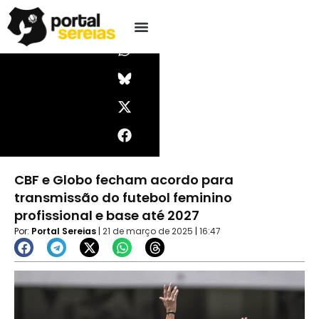
Ir
I
W
X
F
Pesquisar
n
h
-
a
para
s
a
t
c
o
t
t
w
e
conteúdo
a
s
i
b
g
a
t
o
r
p
t
o
a
p
e
k
m
r
CBF e Globo fecham acordo para
transmissão do futebol feminino
profissional e base até 2027
Por:
Portal Sereias
|
21 de março de 2025
|
16:47