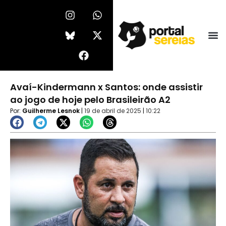
Ir
I
F
W
X
n
a
h
-
para
s
c
a
t
o
t
e
t
w
conteúdo
a
b
s
i
g
o
a
t
r
o
p
t
a
k
p
e
Avaí-Kindermann x Santos: onde assistir
m
r
ao jogo de hoje pelo Brasileirão A2
Por:
Guilherme Lesnok
|
19 de abril de 2025
|
10:22