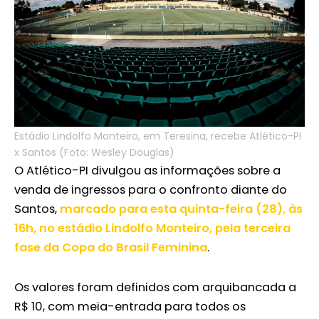
Estádio Lindolfo Monteiro, em Teresina, recebe Atlético-PI
x Santos (Foto: Wesley Douglas)
O Atlético-PI divulgou as informações sobre a
venda de ingressos para o confronto diante do
Santos,
marcado para esta quinta-feira (28), às
16h, no estádio Lindolfo Monteiro, pela terceira
fase da Copa do Brasil Feminina
.
Os valores foram definidos com arquibancada a
R$ 10, com meia-entrada para todos os