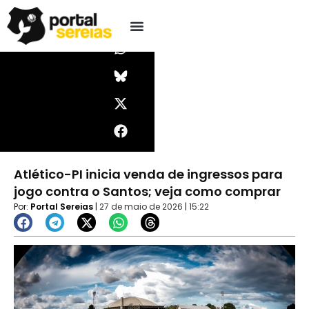
Ir
I
W
X
F
Pesquisar
n
h
-
a
para
s
a
t
c
o
t
t
w
e
conteúdo
a
s
i
b
g
a
t
o
r
p
t
o
a
p
e
k
m
r
Atlético-PI inicia venda de ingressos para
jogo contra o Santos; veja como comprar
Por:
Portal Sereias
|
27 de maio de 2026
|
15:22