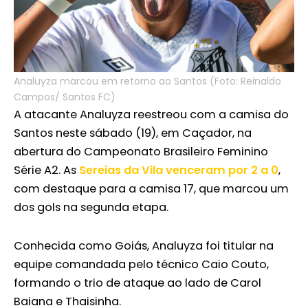
Analuyza marcou em retorno ao Santos (Foto: Reinaldo
Campos/ Santos FC)
A atacante Analuyza reestreou com a camisa do
Santos neste sábado (19), em Caçador, na
abertura do Campeonato Brasileiro Feminino
Série A2. As
Sereias da Vila venceram por 2 a 0
,
com destaque para a camisa 17, que marcou um
dos gols na segunda etapa.
Conhecida como Goiás, Analuyza foi titular na
equipe comandada pelo técnico Caio Couto,
formando o trio de ataque ao lado de Carol
Baiana e Thaisinha.