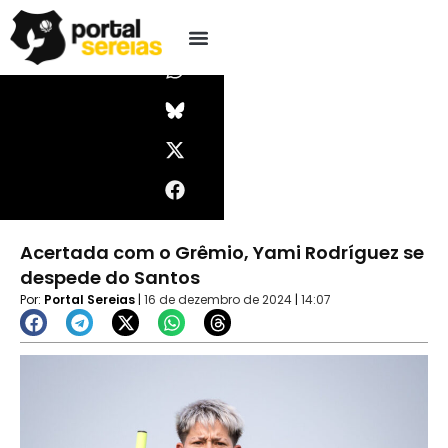
Ir
I
W
X
F
Pesquisar
n
h
-
a
para
s
a
t
c
o
t
t
w
e
conteúdo
a
s
i
b
g
a
t
o
r
p
t
o
a
p
e
k
m
r
Acertada com o Grêmio, Yami Rodríguez se
despede do Santos
Por:
Portal Sereias
|
16 de dezembro de 2024
|
14:07